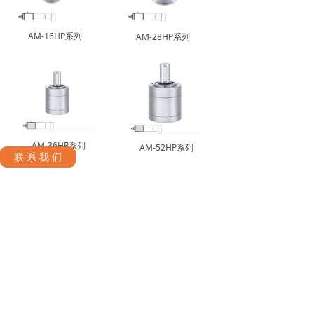
AM-16HP系列
AM-28HP系列
AM-36HP系列
AM-52HP系列
联 系 我 们
正元电机为各种相关行业提供精密直流驱动的
整体解决方案。我们的创新性产品包括空心杯
直流无刷和有刷电机，伺服电机，伺服驱动，
行星齿轮箱，编码器以及静态刹车器。
公司政策
联系我们
运送和交付政策
ꁕ
ꁕ