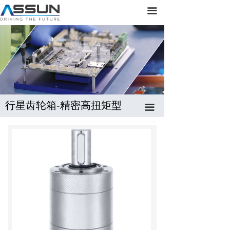
首页
直流无刷空心杯电机及驱动
끀
关于正元
直流有刷空心杯电机
产品展示
内置伺服驱控一体电机-无刷
新闻动态
内置伺服驱控一体电机-有刷
联系我们
丝杠轴行星减速器
行星齿轮箱-精密高扭矩型
끀
行星齿轮箱-精密高扭矩型
行星齿轮箱-精密型与普通型
伺服控制器
编码器
刹车器