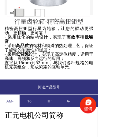
资料下载
行星齿轮箱-精密高扭矩型
精密高扭矩型行星齿轮箱，让您的驱动更强
劲、更精确、更可靠！
- 采用优化的结构设计，实现了
高效率
和
低噪
音
；
- 采用
高品质
的钢材和特殊的热处理工艺，保证
了齿轮的耐磨性和强度；
- 采用
低背隙
设计，实现了高定位精度，适用于
高速、高频和反向运行的应用；
直径从16mm到52mm，与我们各种规格的电
机完美组合，形成紧凑的驱动单元。
阅读产品型号
AM-
16
HP
A-
5.4:1
正元电机公司简称