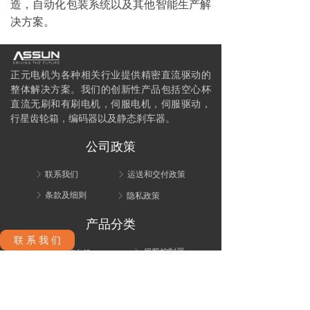
造，自动化包装系统以及其他智能生产解
决方案。
正元电机为各种相关行业提供精密直流驱动的
整体解决方案。我们的创新性产品包括空心杯
直流无刷和有刷电机，伺服电机，伺服驱动，
行星齿轮箱，编码器以及静态刹车器。
公司政策
联系我们
运送和交付政策
ꁕ
ꁕ
条款及细则
隐私政策
ꁕ
ꁕ
产品分类
联 系 我 们
伺服控制器
直流无刷空心杯电机
ꁕ
ꁕ
刹车器
直流有刷空心杯电机
ꁕ
ꁕ
内置伺服驱控一体电机-无刷
编码器
ꁕ
ꁕ