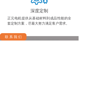
深度定制
正元电机提供从基础材料到成品性能的全
套定制方案，尽最大努力满足客户需求。
联 系 我 们
世界不断变化，电机与运动控制行业
也持续发展。
我们的工程师团队和市场销售团队也
随时准备好接受新的挑战！
质量保证