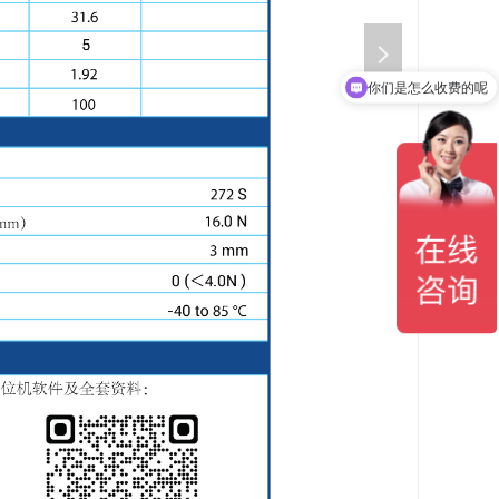
넲
你们是怎么收费的呢
现在有优惠活动吗