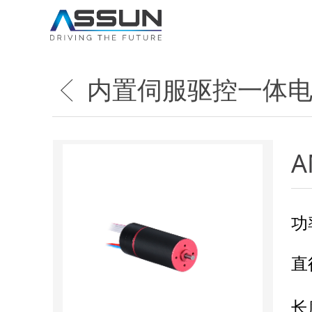
内置伺服驱控一体电机-
ꁣ
A
功
直
长