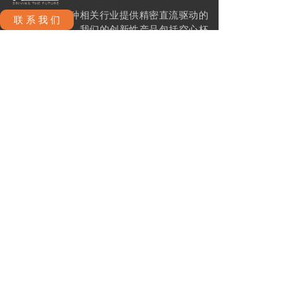
正元电机为各种相关行业提供精密直流驱动的
联 系 我 们
整体解决方案。我们的创新性产品包括空心杯
直流无刷和有刷电机，伺服电机，伺服驱动，
行星齿轮箱，编码器以及静态刹车器。
公司政策
联系我们
运送和交付政策
ꁕ
ꁕ
条款及细则
隐私政策
ꁕ
ꁕ
产品分类
伺服控制器
直流无刷空心杯电机
ꁕ
ꁕ
刹车器
直流有刷空心杯电机
ꁕ
ꁕ
内置伺服驱控一体电机-无刷
编码器
ꁕ
ꁕ
内置伺服驱控一体电机-有刷
ꁕ
丝杠轴行星减速器
ꁕ
行星齿轮箱-精密型与普通型
ꁕ