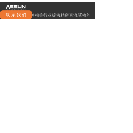
联 系 我 们
正元电机为各种相关行业提供精密直流驱动的
整体解决方案。我们的创新性产品包括空心杯
直流无刷和有刷电机，伺服电机，伺服驱动，
行星齿轮箱，编码器以及静态刹车器。
公司政策
联系我们
运送和交付政策
ꁕ
ꁕ
条款及细则
隐私政策
ꁕ
ꁕ
产品分类
伺服控制器
直流无刷空心杯电机
ꁕ
ꁕ
刹车器
直流有刷空心杯电机
ꁕ
ꁕ
内置伺服驱控一体电机-无刷
编码器
ꁕ
ꁕ
内置伺服驱控一体电机-有刷
ꁕ
丝杠轴行星减速器
ꁕ