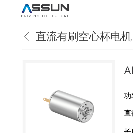
直流有刷空心杯电机
ꁣ
A
功
直
长