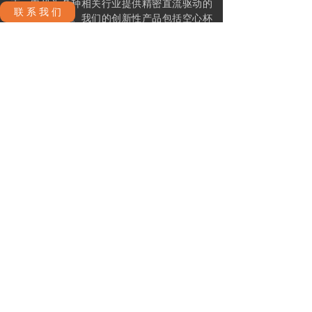
正元电机为各种相关行业提供精密直流驱动的
联 系 我 们
整体解决方案。我们的创新性产品包括空心杯
直流无刷和有刷电机，伺服电机，伺服驱动，
行星齿轮箱，编码器以及静态刹车器。
公司政策
联系我们
运送和交付政策
ꁕ
ꁕ
条款及细则
隐私政策
ꁕ
ꁕ
产品分类
伺服控制器
直流无刷空心杯电机
ꁕ
ꁕ
刹车器
直流有刷空心杯电机
ꁕ
ꁕ
内置伺服驱控一体电机-无刷
编码器
ꁕ
ꁕ
内置伺服驱控一体电机-有刷
ꁕ
丝杠轴行星减速器
ꁕ
行星齿轮箱-精密型与普通型
ꁕ
行星齿轮箱-精密高扭矩型
ꁕ