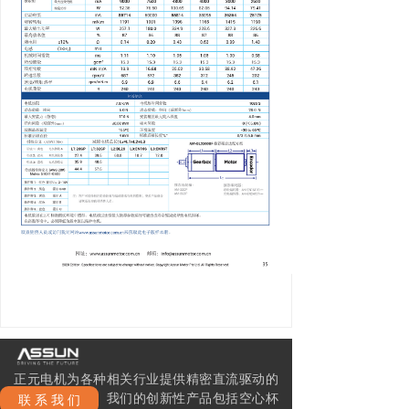
正元电机为各种相关行业提供精密直流驱动的
整体解决方案。我们的创新性产品包括空心杯
联 系 我 们