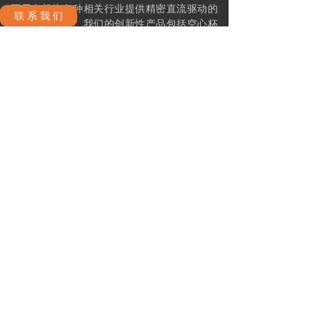
正元电机为各种相关行业提供精密直流驱动的
联 系 我 们
整体解决方案。我们的创新性产品包括空心杯
直流无刷和有刷电机，伺服电机，伺服驱动，
行星齿轮箱，编码器以及静态刹车器。
公司政策
联系我们
运送和交付政策
ꁕ
ꁕ
条款及细则
隐私政策
ꁕ
ꁕ
产品分类
伺服控制器
直流无刷空心杯电机
ꁕ
ꁕ
刹车器
直流有刷空心杯电机
ꁕ
ꁕ
内置伺服驱控一体电机-无刷
编码器
ꁕ
ꁕ
内置伺服驱控一体电机-有刷
ꁕ
丝杠轴行星减速器
ꁕ
行星齿轮箱-精密型与普通型
ꁕ
行星齿轮箱-精密高扭矩型
ꁕ