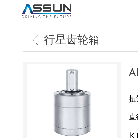
行星齿轮箱
ꁣ
A
扭
直
长