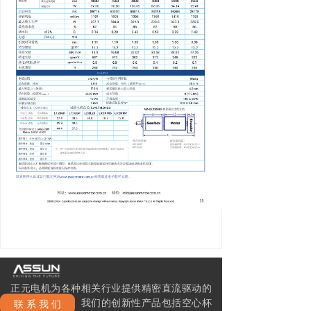
正元电机为各种相关行业提供精密直流驱动的
整体解决方案。我们的创新性产品包括空心杯
联 系 我 们